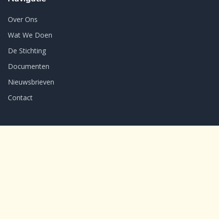
Over Ons
Wat We Doen
De Stichting
Documenten
Nieuwsbrieven
Contact
Doneren
Stichting Lighthouse Ministry.NL
NL26 RABO 0365 5526 23
Doneer Nu