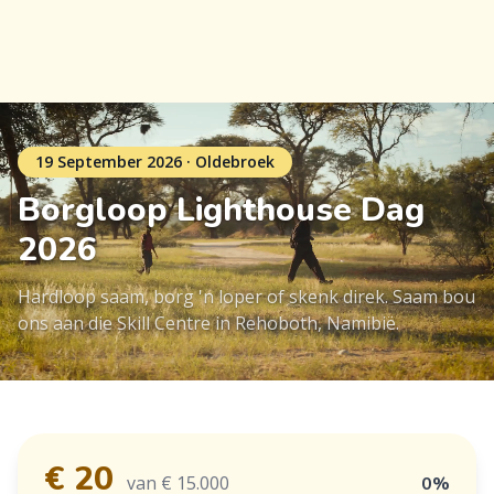
19 September 2026 · Oldebroek
Borgloop Lighthouse Dag
2026
Hardloop saam, borg 'n loper of skenk direk. Saam bou
ons aan die Skill Centre in Rehoboth, Namibië.
€ 20
van € 15.000
0%