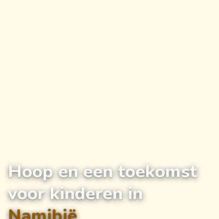
Hoop en een toekomst
voor kinderen in
Namibië