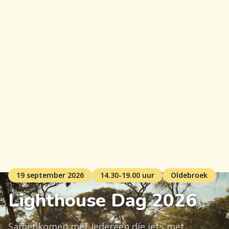
19 september 2026
14.30-19.00 uur
Oldebroek
Lighthouse Dag 2026
Samenkomen met iedereen die iets met