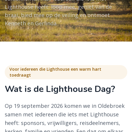
Lighthouse heeft: loop mee, geniet van de
braai, bied mee op de veiling en ontmoet
Kenneth en Gerlinda.
Voor iedereen die Lighthouse een warm hart
toedraagt
Wat is de Lighthouse Dag?
Op 19 september 2026 komen we in Oldebroek
samen met iedereen die iets met Lighthouse
heeft: sponsors, vrijwilligers, reisdeelnemers,
kerken, familie en vrienden. Een dag om elkaar